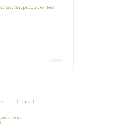
st test test produit en test
ue
Contact
entialité et
s