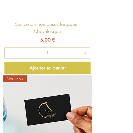
Sac coton noir anses longues -
Chevalesque
Prix
5,00 €
Ajouter au panier
Nouveau